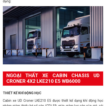
dạng:
NGOẠI THẤT XE CABIN CHASIS UD
CRONER 4X2 LKE210 E5 WB6000
THIẾT KẾ KHÍ ĐỘNG HỌC
Cabin xe UD Croner LKE210 E5 được thiết kế dạng khí động học
nhằm giảm thiểu hệ số cản (CD) 5% giúp giảm lực cản của gió, cải