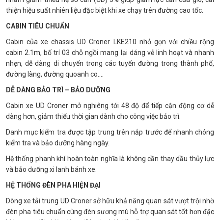
thiện hiệu suất nhiên liệu đặc biệt khi xe chạy trên đường cao tốc.
CABIN TIÊU CHUẨN
Cabin của xe chassis UD Croner LKE210 nhỏ gọn với chiều rộng
cabin 2.1m, bố trí 03 chỗ ngồi mang lại dáng vẻ linh hoạt và nhanh
nhẹn, dễ dàng di chuyển trong các tuyến đường trong thành phố,
đường làng, đường quoanh co....
DỄ DÀNG BẢO TRÌ – BẢO DƯỠNG
Cabin xe UD Croner mở nghiêng tới 48 độ để tiếp cận động cơ dễ
dàng hơn, giảm thiểu thời gian dành cho công việc bảo trì.
Danh mục kiểm tra được tập trung trên nắp trước để nhanh chóng
kiểm tra và bảo dưỡng hàng ngày.
Hệ thống phanh khí hoàn toàn nghĩa là không cần thay dầu thủy lực
và bảo dưỡng xi lanh bánh xe.
HỆ THỐNG ĐÈN PHA HIỆN ĐẠI
Dòng xe tải trung UD Croner sở hữu khả năng quan sát vượt trội nhờ
đèn pha tiêu chuẩn cùng đèn sương mù hỗ trợ quan sát tốt hơn đặc