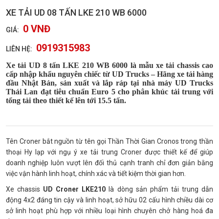
XE TẢI UD 08 TẤN LKE 210 WB 6000
0 VNĐ
GIÁ:
0919315983
LIÊN HỆ:
Xe tải UD 8 tấn LKE 210 WB 6000
là mẫu xe tải chassis cao
cấp nhập khẩu nguyên chiếc từ UD Trucks – Hãng xe tải hàng
đầu Nhật Bản, sản xuất và lắp ráp tại nhà máy UD Trucks
Thái Lan đạt tiêu chuẩn Euro 5 cho phân khúc tải trung với
tổng tải theo thiết kế lên tới 15.5 tấn.
Tên Croner bắt nguồn từ tên gọi Thần Thời Gian Cronos trong thần
thoại Hy lạp với ngụ ý xe tải trung Croner được thiết kế để giúp
doanh nghiệp luôn vượt lên đối thủ cạnh tranh chỉ đơn giản bằng
việc vận hành linh hoạt, chính xác và tiết kiệm thời gian hơn.
Xe chassis
UD Croner LKE210
là dòng sản phẩm tải trung dẫn
động 4x2 đáng tin cậy và linh hoạt, sở hữu 02 cấu hình chiều dài cơ
sở linh hoạt phù hợp với nhiều loại hình chuyên chở hàng hoá đa