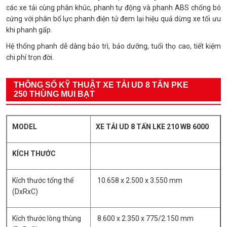
các xe tải cùng phân khúc, phanh tự động và phanh ABS chống bó
cứng với phân bổ lực phanh điện tử đem lại hiệu quả dừng xe tối ưu
khi phanh gấp.
Hệ thống phanh dễ dàng bảo trì, bảo dưỡng, tuổi thọ cao, tiết kiệm
chi phí trọn đời.
THÔNG SỐ KỸ THUẬT XE TẢI UD 8 TẤN PKE
250 THÙNG MUI BẠT
MODEL
XE TẢI UD 8 TẤN LKE 210 WB 6000
KÍCH THƯỚC
Kích thước tổng thể
10.658 x 2.500 x 3.550 mm
(DxRxC)
Kích thước lòng thùng
8.600 x 2.350 x 775/2.150 mm