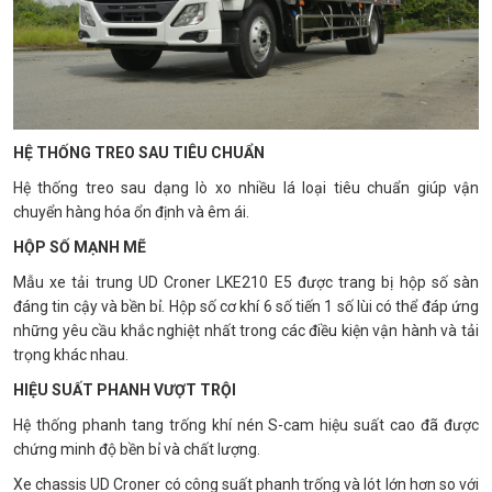
HỆ THỐNG TREO SAU TIÊU CHUẨN
Hệ thống treo sau dạng lò xo nhiều lá loại tiêu chuẩn giúp vận
chuyển hàng hóa ổn định và êm ái.
HỘP SỐ MẠNH MẼ
Mẫu xe tải trung UD Croner LKE210 E5 được trang bị hộp số sàn
đáng tin cậy và bền bỉ. Hộp số cơ khí 6 số tiến 1 số lùi có thể đáp ứng
những yêu cầu khắc nghiệt nhất trong các điều kiện vận hành và tải
trọng khác nhau.
HIỆU SUẤT PHANH VƯỢT TRỘI
Hệ thống phanh tang trống khí nén S-cam hiệu suất cao đã được
chứng minh độ bền bỉ và chất lượng.
Xe chassis UD Croner có công suất phanh trống và lót lớn hơn so với