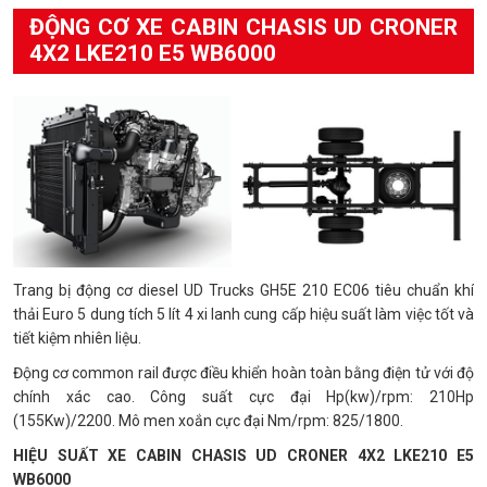
ĐỘNG CƠ XE CABIN CHASIS UD CRONER
4X2 LKE210 E5 WB6000
Trang bị động cơ diesel UD Trucks GH5E 210 EC06 tiêu chuẩn khí
thải Euro 5 dung tích 5 lít 4 xi lanh cung cấp hiệu suất làm việc tốt và
tiết kiệm nhiên liệu.
Động cơ common rail được điều khiển hoàn toàn bằng điện tử với độ
chính xác cao. Công suất cực đại Hp(kw)/rpm: 210Hp
(155Kw)/2200. Mô men xoắn cực đại Nm/rpm: 825/1800.
HIỆU SUẤT XE CABIN CHASIS UD CRONER 4X2 LKE210 E5
WB6000