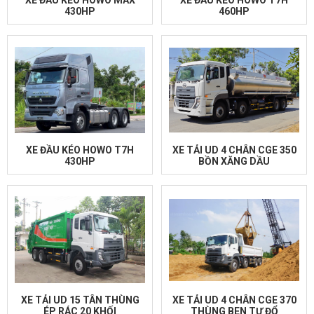
430HP
460HP
XE ĐẦU KÉO HOWO T7H
XE TẢI UD 4 CHÂN CGE 350
430HP
BỒN XĂNG DẦU
XE TẢI UD 15 TÂN THÙNG
XE TẢI UD 4 CHÂN CGE 370
ÉP RÁC 20 KHỐI
THÙNG BEN TỰ ĐỔ