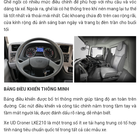
Ghế ngồi có nhiều mức điều chỉnh để phù hợp với nhu cầu và vóc
dáng tài xế. Ngoài ra, ghế lái có hệ thống treo khí nén mang lại tư thế
lái tốt nhất và thoải mái nhất. Các khoang chứa đồ trên cao rộng rãi,
cửa kính rộng đủ ánh sáng ban ngày và trang bị đèn trần cho buổi
tối
BẢNG ĐIỀU KHIỂN THÔNG MINH
Bảng điều khiển được bố trí thông minh giúp tăng độ an toàn trên
đường. Các nút điều khiển và công tắc chính nằm trong tầm tay và
tầm mắt người lái, được đánh dấu rõ ràng, dễ nhận biết.
Xe UD Croner LKE210 là một trong số ít xe tải hạng trung có tổ hợp
tính năng tiêu chuẩn quốc tế trong tất cả các mẫu xe.